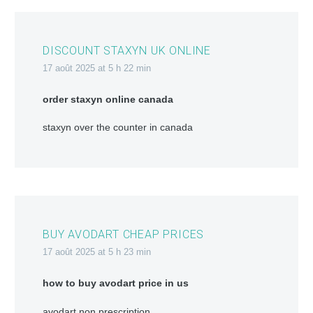
DISCOUNT STAXYN UK ONLINE
17 août 2025 at 5 h 22 min
order staxyn online canada
staxyn over the counter in canada
BUY AVODART CHEAP PRICES
17 août 2025 at 5 h 23 min
how to buy avodart price in us
avodart non prescription