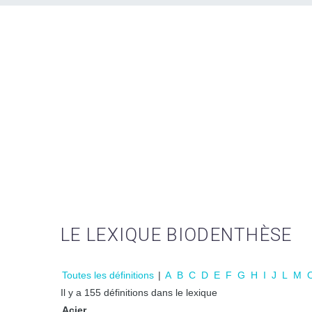
LE LEXIQUE BIODENTHÈSE
Toutes les définitions
|
A
B
C
D
E
F
G
H
I
J
L
M
Il y a 155 définitions dans le lexique
Acier