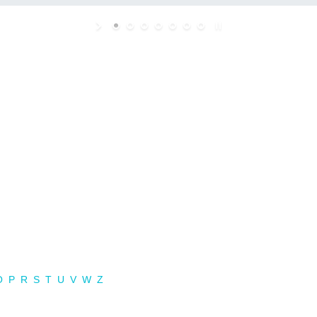
O
P
R
S
T
U
V
W
Z