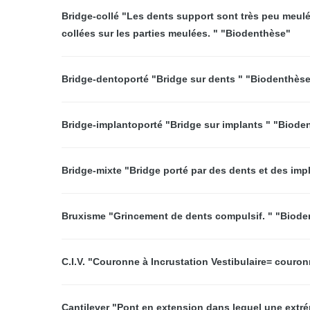
Bridge-collé "Les dents support sont très peu meulé
collées sur les parties meulées. " "Biodenthèse"
Bridge-dentoporté "Bridge sur dents " "Biodenthès
Bridge-implantoporté "Bridge sur implants " "Biode
Bridge-mixte "Bridge porté par des dents et des imp
Bruxisme "Grincement de dents compulsif. " "Biod
C.I.V. "Couronne à Incrustation Vestibulaire= couron
Cantilever "Pont en extension dans lequel une extrém