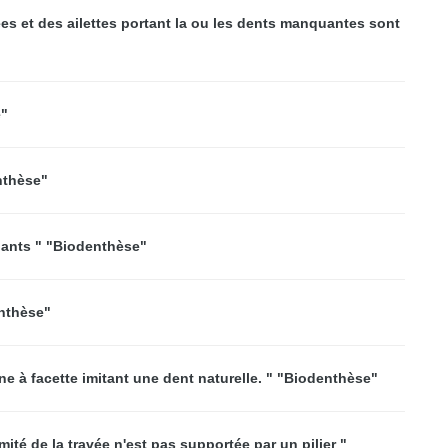
es et des ailettes portant la ou les dents manquantes sont
e"
nthèse"
lants " "Biodenthèse"
enthèse"
ne à facette imitant une dent naturelle. " "Biodenthèse"
ité de la travée n'est pas supportée par un pilier "