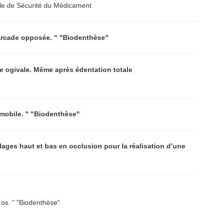
le de Sécurité du Médicament
’arcade opposée. " "Biodenthèse"
e ogivale. Même après édentation totale
 mobile. " "Biodenthèse"
lages haut et bas en occlusion pour la réalisation d’une
os. " "Biodenthèse"