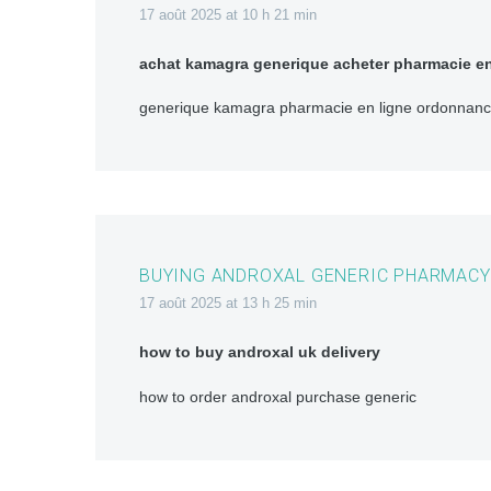
17 août 2025 at 10 h 21 min
achat kamagra generique acheter pharmacie en
generique kamagra pharmacie en ligne ordonnan
BUYING ANDROXAL GENERIC PHARMACY
17 août 2025 at 13 h 25 min
how to buy androxal uk delivery
how to order androxal purchase generic