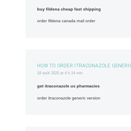
buy fildena cheap fast shipping
order fildena canada mail order
HOW TO ORDER ITRACONAZOLE GENERI
18 août 2025 at 4 h 14 min
get itraconazole us pharmacies
order itraconazole generic version