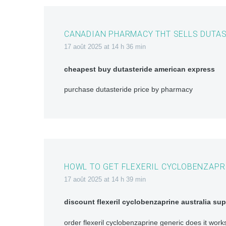
CANADIAN PHARMACY THT SELLS DUTAS
17 août 2025 at 14 h 36 min
cheapest buy dutasteride american express
purchase dutasteride price by pharmacy
HOWL TO GET FLEXERIL CYCLOBENZAPR
17 août 2025 at 14 h 39 min
discount flexeril cyclobenzaprine australia sup
order flexeril cyclobenzaprine generic does it work