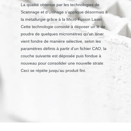
La qualité obtenue par les technologies de
ACTUALITÉ BIODENTHÈSE
Scannage et d’Usinage s’applique désormais à
la métallurgie grâce à la Micro Fusion Laser .
Cette technologie consiste à déposer un lit de
Tous au Rallye du cœur !!
poudre de quelques micromètres qu’un laser
18 mars 2022
vient fondre de manière sélective, selon les
paramètres définis à partir d’un fichier CAO, la
couche suivante est déposée puis fondue à
UNE DE PLUS !!
nouveau pour consolider une nouvelle strate.
18 mars 2022
Ceci se répète jusqu’au produit fini.
Face au COVID, Biodenthèse fait le maximum
18 mars 2022